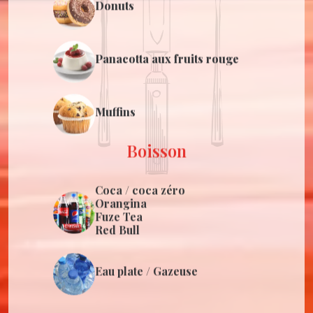
Panacotta aux fruits rouge
Muffins
Boisson
Coca / coca zéro
Orangina
Fuze Tea
Red Bull
Eau plate / Gazeuse